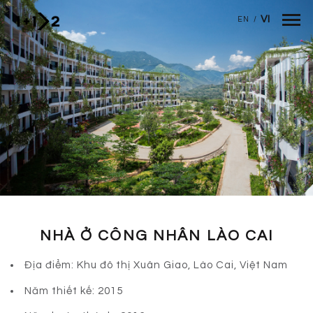
Nhảy đến nội dung
VI
EN
/
NHÀ Ở CÔNG NHÂN LÀO CAI
Địa điểm: Khu đô thị Xuân Giao, Lào Cai, Việt Nam
Năm thiết kế: 2015