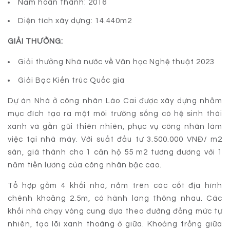
Năm hoàn thành: 2016
Diện tích xây dựng: 14.440m2
GIẢI THƯỞNG:
Giải thưởng Nhà nước về Văn học Nghệ thuật 2023
Giải Bạc Kiến trúc Quốc gia
Dự án Nhà ở công nhân Lào Cai được xây dựng nhằm
mục đích tạo ra một môi trường sống có hệ sinh thái
xanh và gần gũi thiên nhiên, phục vụ công nhân làm
việc tại nhà máy. Với suất đầu tư 3.500.000 VNĐ/ m2
sàn, giá thành cho 1 căn hộ 55 m2 tương đương với 1
năm tiền lương của công nhân bậc cao.
Tổ hợp gồm 4 khối nhà, nằm trên các cốt địa hình
chênh khoảng 2.5m, có hành lang thông nhau. Các
khối nhà chạy vòng cung dựa theo đường đồng mức tự
nhiên, tạo lõi xanh thoáng ở giữa. Khoảng trống giữa