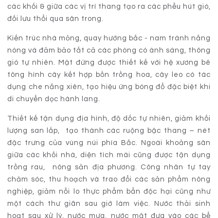
các khối & giữa các vị trí thang tạo ra các phễu hút gió,
đối lưu thổi qua sân trong.
Kiến trúc nhà mỏng, quay hướng bắc - nam tránh nắng
nóng và đảm bảo tất cả các phòng có ánh sáng, thông
gió tự nhiên. Mặt đứng được thiết kế với hệ xương bê
tông hình cây kết hợp bồn trồng hoa, cây leo có tác
dụng che nắng xiên, tạo hiệu ứng bóng đổ đặc biệt khi
di chuyển dọc hành lang.
Thiết kế tận dụng địa hình, độ dốc tự nhiên, giảm khối
lượng san lấp, tạo thành các ruộng bậc thang – nét
đặc trưng của vùng núi phía Bắc. Ngoài khoảng sân
giữa các khối nhà, diện tích mái cũng được tận dụng
trồng rau, nông sản địa phương. Công nhân tự tay
chăm sóc, thu hoạch và trao đổi các sản phẩm nông
nghiệp, giảm nỗi lo thực phẩm bẩn độc hại cũng như
một cách thư giãn sau giờ làm việc. Nước thải sinh
hoạt sau xử lý, nước mưa, nước mặt đưa vào các bể