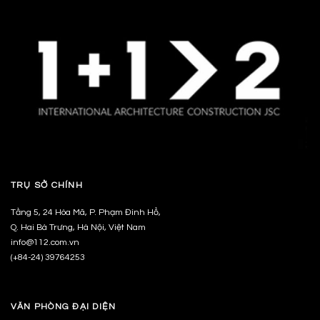
TRỤ SỞ CHÍNH
Tầng 5, 24 Hòa Mã, P. Phạm Đình Hổ,
Q. Hai Bà Trưng, Hà Nội, Việt Nam
info@112.com.vn
(+84-24) 39764253
VĂN PHÒNG ĐẠI DIỆN