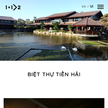
Nhảy đến nội dung
VI
EN
/
BIỆT THỰ TIỀN HẢI