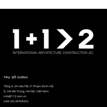
TRỤ SỞ CHÍNH
Tầng 5, 24 Hòa Mã, P. Phạm Đình Hổ,
Q. Hai Bà Trưng, Hà Nội, Việt Nam
info@112.com.vn
(+84-24) 39764253