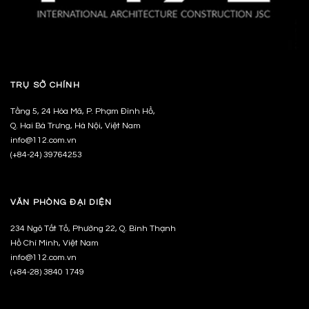
TRỤ SỞ CHÍNH
Tầng 5, 24 Hòa Mã, P. Phạm Đình Hổ,
Q. Hai Bà Trưng, Hà Nội, Việt Nam
info@112.com.vn
(+84-24) 39764253
VĂN PHÒNG ĐẠI DIỆN
234 Ngô Tất Tố, Phường 22, Q. Bình Thạnh
Hồ Chí Minh, Việt Nam
info@112.com.vn
(+84-28) 3840 1749