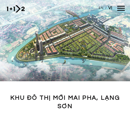
Nhảy đến nội dung
VI
EN
/
KHU ĐÔ THỊ MỚI MAI PHA, LẠNG
SƠN