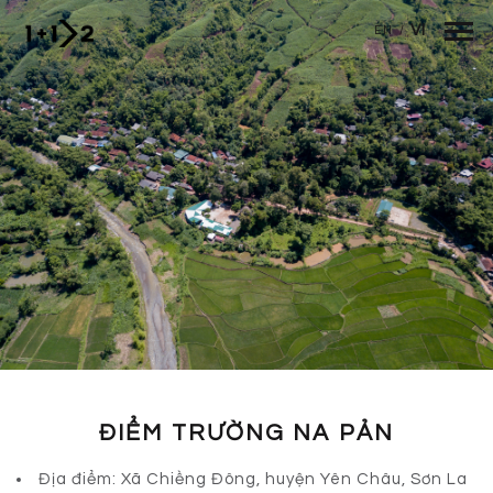
Nhảy đến nội dung
VI
EN
/
ĐIỂM TRƯỜNG NA PẢN
Địa điểm: Xã Chiềng Đông, huyện Yên Châu, Sơn La