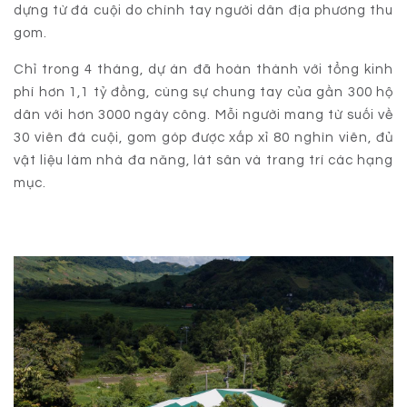
dựng từ đá cuội do chính tay người dân địa phương thu
gom.
Chỉ trong 4 tháng, dự án đã hoàn thành với tổng kinh
phí hơn 1,1 tỷ đồng, cùng sự chung tay của gần 300 hộ
dân với hơn 3000 ngày công. Mỗi người mang từ suối về
30 viên đá cuội, gom góp được xấp xỉ 80 nghìn viên, đủ
vật liệu làm nhà đa năng, lát sân và trang trí các hạng
mục.