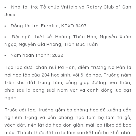
Nhà tài trợ: Tổ chức VnHelp và Rotary Club of San
Jose
Đồng tài trợ: Eurotile, KTXD 9497
Đội ngũ thiết kế: Hoàng Thúc Hào, Nguyễn Xuân
Ngọc, Nguyễn Gia Phong, Trần Đức Tuấn
Năm hoàn thành: 2022
Tọa lạc dưới chân núi Pá Hán, điểm trường Na Pản là
nơi học tập của 204 học sinh, với 6 lớp học. Trường nằm
trên khu đất trung tâm, cổng giáp đường liên thôn,
phía sau là dòng suối Nậm Vạt và cánh đồng lúa bạt
ngàn.
Trước cải tạo, trường gồm ba phòng học đã xuống cấp
nghiêm trọng và bốn phòng học tạm bợ làm từ gỗ,
vách đất, nền lát đá hoa đơn giản, mái lợp fibro đã bạc
màu. Thách thức đặt ra là làm sao kết nối ba khối nhà: