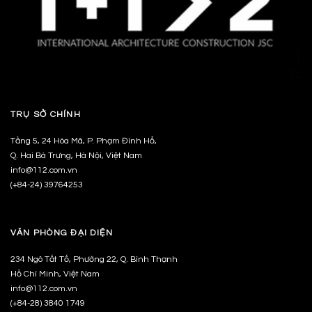
TRỤ SỞ CHÍNH
Tầng 5, 24 Hòa Mã, P. Phạm Đình Hổ,
Q. Hai Bà Trưng, Hà Nội, Việt Nam
info@112.com.vn
(+84-24) 39764253
VĂN PHÒNG ĐẠI DIỆN
234 Ngô Tất Tố, Phường 22, Q. Bình Thạnh
Hồ Chí Minh, Việt Nam
info@112.com.vn
(+84-28) 3840 1749