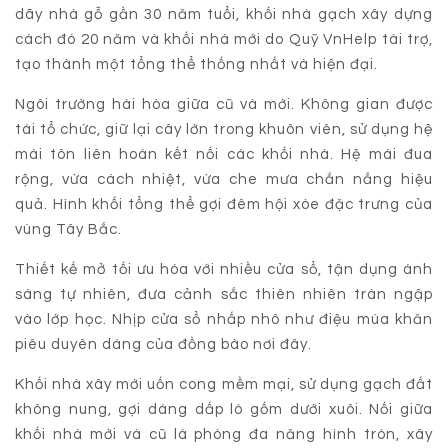
dãy nhà gỗ gần 30 năm tuổi, khối nhà gạch xây dựng
cách đó 20 năm và khối nhà mới do Quỹ VnHelp tài trợ,
tạo thành một tổng thể thống nhất và hiện đại.
Ngôi trường hài hòa giữa cũ và mới. Không gian được
tái tổ chức, giữ lại cây lớn trong khuôn viên, sử dụng hệ
mái tôn liên hoàn kết nối các khối nhà. Hệ mái đua
rộng, vừa cách nhiệt, vừa che mưa chắn nắng hiệu
quả. Hình khối tổng thể gợi đêm hội xòe đặc trưng của
vùng Tây Bắc.
Thiết kế mở tối ưu hóa với nhiều cửa sổ, tận dụng ánh
sáng tự nhiên, đưa cảnh sắc thiên nhiên tràn ngập
vào lớp học. Nhịp cửa sổ nhấp nhô như điệu múa khăn
piêu duyên dáng của đồng bào nơi đây.
Khối nhà xây mới uốn cong mềm mại, sử dụng gạch đất
không nung, gợi dáng dấp lò gốm dưới xuôi. Nối giữa
khối nhà mới và cũ là phòng đa năng hình tròn, xây