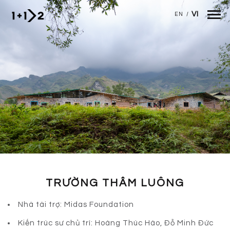
Nhảy đến nội dung
VI
EN
/
TRƯỜNG THÂM LUÔNG
Nhà tài trợ: Midas Foundation
Kiến trúc sư chủ trì: Hoàng Thúc Hào, Đỗ Minh Đức