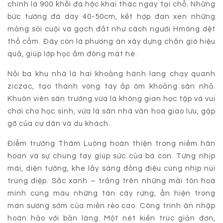
chính là 900 khối đá hộc khai thác ngay tại chỗ. Những
bức tường đá dày 40-50cm, kết hợp đan xen những
mảng sỏi cuội và gạch đất như cách người Hmông dệt
thổ cẩm. Đây còn là phương án xây dựng chắn gió hiệu
quả, giúp lớp học ấm đông mát hè.
Nối ba khu nhà là hai khoảng hành lang chạy quanh
ziczac, tạo thành vòng tay ấp ôm khoảng sân nhỏ.
Khuôn viên sân trường vừa là không gian học tập và vui
chơi cho học sinh, vừa là sân nhà văn hoá giao lưu, gặp
gỡ của cư dân và du khách.
Điểm trường Thâm Luông hoàn thiện trong niềm hân
hoan và sự chung tay giúp sức của bà con. Từng nhịp
mái, diện tường, khe lấy sáng đồng điệu cùng nhịp núi
trùng điệp. Sắc xanh – trắng trên những mái tôn hoà
mình cùng màu những tán cây rừng, ẩn hiện trong
màn sương sớm của miền rẻo cao. Công trình ăn nhập
hoàn hảo với bản làng. Một nét kiến trúc giản đơn,