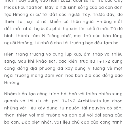
thành xây dựng vào năm 2022, dưới sự tài trợ của Quỹ
Midas Foundation. Đây là nơi sinh sống của bà con dân
tộc Hmông di cư tới đất của người Tày. Trước đây, do
thiên tai, sạt lở núi khiến cả thôn người Hmông mất
đất mất nhà, họ buộc phải hạ sơn tìm chỗ ở mới. Từ đó
hình thành tâm lý “sống nhờ”, mọi thứ của bản làng
người Hmông, từ nhà ở cho tới trường học đều tạm bợ.
Hiện trạng trường vô cùng lụp xụp, ẩm thấp và thiếu
sáng. Sau khi khảo sát, các kiến trúc sư 1+1>2 cùng
cộng đồng địa phương đã xây dựng ý tưởng về một
ngôi trường mang đậm văn hoá bản địa của đồng bào
Hmông.
Nhằm kiến tạo công trình hài hoà với thiên nhiên xung
quanh và tối ưu chi phí, 1+1>2 Architects lựa chọn
những vật liệu xây dựng từ nguồn tài nguyên có sẵn,
thân thiện với môi trường và gần gũi với đời sống của
bà con. Đặc biệt nhất, vật liệu chủ đạo của công trình