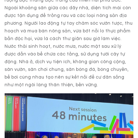
ruộng bậc thang đặc trưng của miền núi phía Bắc.
Ngoài khoảng sân giữa các dãy nhà, diện tích mái còn
được tận dụng để trồng rau và các loại nông sản địa
phương. Người lao động tự tay chăm sóc vườn tược, thu
hoạch và mua bán nông sản, vừa bớt nỗi lo thực phẩm
bẩn độc hại, vừa là cách thư giãn sau giờ làm việc.
Nước thải sinh hoạt, nước mưa, nước mặt sau xử lý
được dẫn vào bể chứa các tầng, sử dụng tưới cây tự
động. Nhà ở, dịch vụ tiện ích, không gian công cộng,
sân vườn, sân chơi chung, sân bóng đá, bóng chuyền,
bể bơi cùng nhau tạo nên sự kết nối để cư dân sống
như một ngôi làng thân thiện, bền vững.