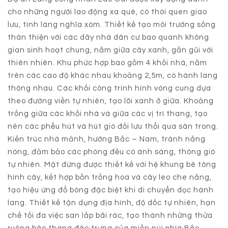
cho những người lao động xa quê, có thói quen giao
lưu, tình làng nghĩa xóm. Thiết kế tạo môi trường sống
thân thiện với các dãy nhà dân cư bao quanh không
gian sinh hoạt chung, nằm giữa cây xanh, gần gũi với
thiên nhiên. Khu phức hợp bao gồm 4 khối nhà, nằm
trên các cao độ khác nhau khoảng 2,5m, có hành lang
thông nhau. Các khối công trình hình vòng cung dựa
theo đường viền tự nhiên, tạo lõi xanh ở giữa. Khoảng
trống giữa các khối nhà và giữa các vị trí thang, tạo
nên các phễu hút và hút gió đối lưu thổi qua sân trong.
Kiến trúc nhà mảnh, hướng Bắc – Nam, tránh nắng
nóng, đảm bảo các phòng đều có ánh sáng, thông gió
tự nhiên. Mặt đứng được thiết kế với hệ khung bê tông
hình cây, kết hợp bồn trồng hoa và cây leo che nắng,
tạo hiệu ứng đổ bóng đặc biệt khi di chuyển dọc hành
lang. Thiết kế tận dụng địa hình, độ dốc tự nhiên, hạn
chế tối đa việc san lấp bãi rác, tạo thành những thửa