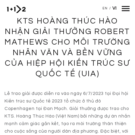
VI
EN
/
KTS HOÀNG THÚC HÀO
Nhảy đến nội dung
NHẬN GIẢI THƯỞNG ROBERT
MATHEWS CHO MÔI TRƯỜNG
NHÂN VĂN VÀ BỀN VỮNG
CỦA HIỆP HỘI KIẾN TRÚC SƯ
QUỐC TẾ (UIA)
Lễ trao giải được diễn ra vào ngày 6/7/2023 tại Đại hội
Kiến trúc sư Quốc tế 2023 tổ chức ở thủ đô
Copenhagen tại Đan Mạch. Giải thưởng được trao cho
KTS. Hoàng Thúc Hào (Việt Nam) bởi những dự án nhấn
mạnh cảm giác gắn kết, tạo ra môi trường thân thiện
cho cuộc sống của người dân địa phương. Đặc biệt, với