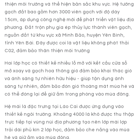
thiện môi trường và thể hiện bản sắc khu vực. Hệ tường
gạch đất bao gồm hơn 3000 viên gạch với độ dày
15cm, áp dụng công nghệ mới để phát triển vật liệu địa
phương. Đất trộn phụ gia ép thủy lực thành viên gạch,
nguồn đất từ khu vực xã Minh Bảo, huyện Yên Bình,
tỉnh Yên Bái. Đây được coi là vật liệu không phát thải
C02, đảm bảo thân thiện môi trường
Hai lớp học có thiết kế nhiều lỗ mở với kết cấu cửa sổ
mở xoay và gạch hoa thông gió đảm bảo khai thác gió
và ánh sáng tự nhiên hữu hiệu - giúp tận dụng ánh
sáng tự nhiên, đảm bảo đón gió thoáng mát mùa hè và
có thể đóng lại để giữ ấm trong phòng vào mùa đông.
Hệ mái lá đặc trưng tại Lào Cai được ứng dụng vào
thiết kế ngôi trường. Khoảng 4000 lá khô được thu thập
trực tiếp tại vùng núi địa phương tạo nên lớp mái lợp
trải dài phủ kín 2 lớp học, đảm bảo che nắng vào mùa
hè và giữ ấm vào mùa đông.