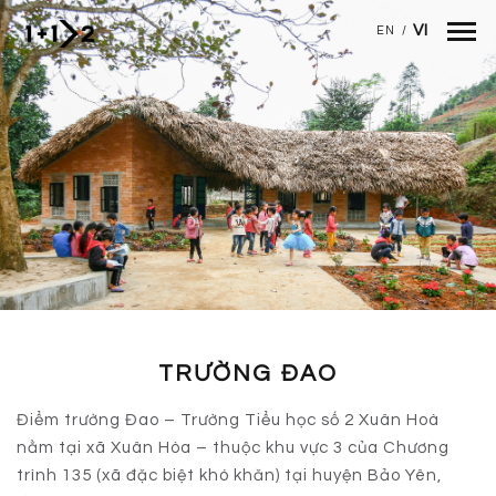
Nhảy đến nội dung
VI
EN
/
TRƯỜNG ĐAO
Điểm trường Đao – Trường Tiểu học số 2 Xuân Hoà
nằm tại xã Xuân Hòa – thuộc khu vực 3 của Chương
trình 135 (xã đặc biệt khó khăn) tại huyện Bảo Yên,