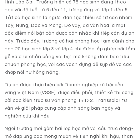
tỉnh Lào Cai. Trường hiện có 78 học sinh đang theo
học với độ tuổi từ 6 đến 11, tương ứng với lớp 1 đến 5.
Tất cả học sinh là người dân tộc thiểu số từ các nhóm
Tày, Nùng, Dao và Mông. Do vậy, đa văn hóa là một
đặc điểm nổi bật cần được cân nhắc khi tiếp cận dự án
này. Trước đây, trường có hai phòng học tạm dành cho
hơn 20 học sinh lớp 3 và lớp 4 chỉ được lắp ghép bởi tấm
gỗ và che chắn bằng vải bạt mà không đảm bảo tiêu
chuẩn phòng học, với các vách dựng dễ sụp đổ và các
khớp nối hư hỏng nặng.
Dự án được thực hiện bởi Doanh nghiệp xã hội bền
vững Việt Nam (VSSE), được điều phối, thiết kế thi công
bởi các kiến trúc sư Văn phòng 1+1>2. Transsolar tư
vấn về giải pháp cung cấp ánh sáng ban ngày và
nghiên cứu khí hậu.
Ngôi trường mới gồm hai lớp học mở với cấu trúc đóng-
mở đáp ứng các mong muốn về tiện nghi khí hậu, thân