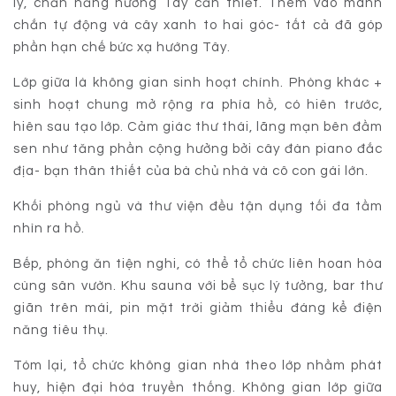
ly, chắn nắng hướng Tây cần thiết. Thêm vào mành
chắn tự động và cây xanh to hai góc- tất cả đã góp
phần hạn chế bức xạ hướng Tây.
Lớp giữa là không gian sinh hoạt chính. Phòng khác +
sinh hoạt chung mở rộng ra phía hồ, có hiên trước,
hiên sau tạo lớp. Cảm giác thư thái, lãng mạn bên đầm
sen như tăng phần cộng hưởng bởi cây đàn piano đắc
địa- bạn thân thiết của bà chủ nhà và cô con gái lớn.
Khối phòng ngủ và thư viện đều tận dụng tối đa tầm
nhìn ra hồ.
Bếp, phòng ăn tiện nghi, có thể tổ chức liên hoan hòa
cùng sân vườn. Khu sauna với bể sục lý tưởng, bar thư
giãn trên mái, pin mặt trời giảm thiểu đáng kể điện
năng tiêu thụ.
Tóm lại, tổ chức không gian nhà theo lớp nhằm phát
huy, hiện đại hóa truyền thống. Không gian lớp giữa