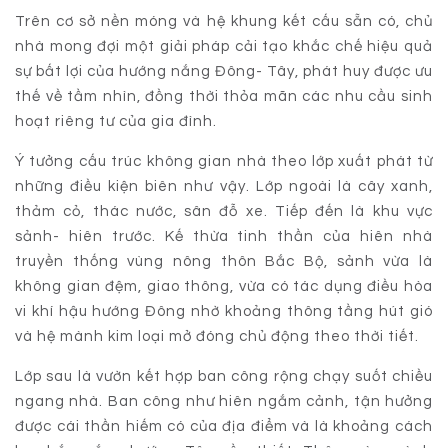
Trên cơ sở nền móng và hệ khung kết cấu sẵn có, chủ
nhà mong đợi một giải pháp cải tạo khắc chế hiệu quả
sự bất lợi của hướng nắng Đông- Tây, phát huy được ưu
thế về tầm nhìn, đồng thời thỏa mãn các nhu cầu sinh
hoạt riêng tư của gia đình.
Ý tưởng cấu trúc không gian nhà theo lớp xuất phát từ
những điều kiện biên như vậy. Lớp ngoài là cây xanh,
thảm cỏ, thác nước, sân đỗ xe. Tiếp đến là khu vực
sảnh- hiên trước. Kế thừa tinh thần của hiên nhà
truyền thống vùng nông thôn Bắc Bộ, sảnh vừa là
không gian đệm, giao thông, vừa có tác dụng điều hòa
vi khí hậu hướng Đông nhờ khoảng thông tầng hút gió
và hệ mành kim loại mở đóng chủ động theo thời tiết.
Lớp sau là vườn kết hợp ban công rộng chạy suốt chiều
ngang nhà. Ban công như hiên ngắm cảnh, tận hưởng
được cái thần hiếm có của địa điểm và là khoảng cách