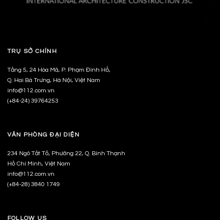
TRỤ SỞ CHÍNH
Tầng 5, 24 Hòa Mã, P. Phạm Đình Hổ,
Q. Hai Bà Trưng, Hà Nội, Việt Nam
info@112.com.vn
(+84-24) 39764253
VĂN PHÒNG ĐẠI DIỆN
234 Ngô Tất Tố, Phường 22, Q. Bình Thạnh
Hồ Chí Minh, Việt Nam
info@112.com.vn
(+84-28) 3840 1749
FOLLOW US