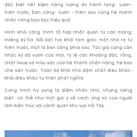
đặc biệt tiết kiệm năng lượng do hành lang- vườn-
hiên trước, ban công- vườn - hiên sau cùng hệ mành
chắn nắng bao bọc hiệu quả.
Hình khối công trình tổ hợp nhất quán từ các mảng,
miếng kỷ hà. Nổi bật hai khối tam giác: một nhô ra từ
hiên trước, một là ban công phía sau. Tác giả cũng cân
nhắc kỹ độ vươn của mái, tỷ lệ các khoảng đặc, rỗng,
chất lieuẹ và màu sắc của hệ thanh chắn nắng, hệ bao
che sân trước. Toàn bộ khối nhà đậm chất điêu khắc-
khối điêu khắc tự thân phát nghĩa.
Công trình hy vọng là điểm nhấn nhỏ, nhưng riêng
biệt- có thể như một gợi ý về cách ứng xử của người
làm kiến trúc với cảnh quan khu vực Hồ Tây.