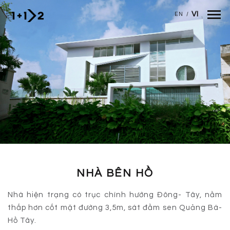
Nhảy đến nội dung
VI
EN
/
NHÀ BÊN HỒ
Nhà hiện trạng có trục chính hướng Đông- Tây, nằm
thấp hơn cốt mặt đường 3,5m, sát đầm sen Quảng Bá-
Hồ Tây.