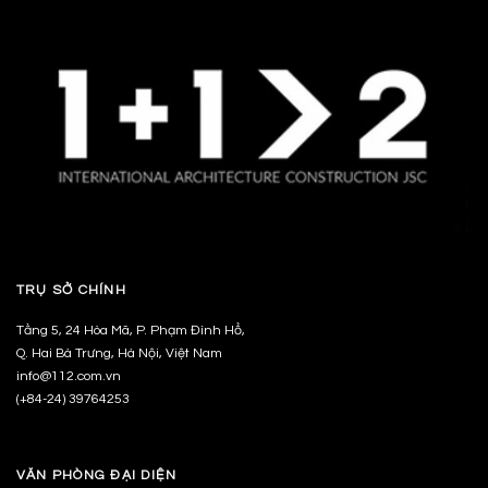
TRỤ SỞ CHÍNH
Tầng 5, 24 Hòa Mã, P. Phạm Đình Hổ,
Q. Hai Bà Trưng, Hà Nội, Việt Nam
info@112.com.vn
(+84-24) 39764253
VĂN PHÒNG ĐẠI DIỆN