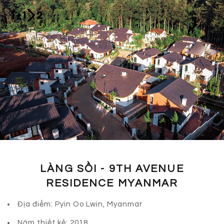
Nhảy đến nội dung
VI
EN
/
LÀNG SỒI - 9TH AVENUE
RESIDENCE MYANMAR
Địa điểm: Pyin Oo Lwin, Myanmar
Năm thiết kế: 2018