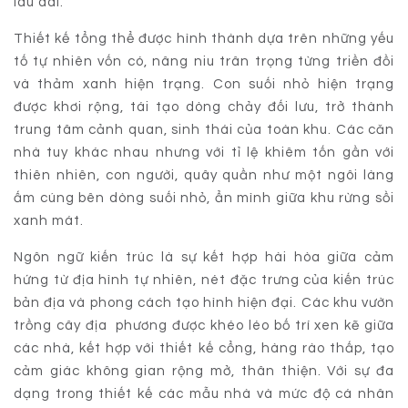
lâu dài.
Thiết kế tổng thể được hình thành dựa trên những yếu
tố tự nhiên vốn có, nâng niu trân trọng từng triền đồi
và thảm xanh hiện trạng. Con suối nhỏ hiện trạng
được khơi rộng, tái tạo dòng chảy đối lưu, trở thành
trung tâm cảnh quan, sinh thái của toàn khu. Các căn
nhà tuy khác nhau nhưng với tỉ lệ khiêm tốn gần với
thiên nhiên, con người, quây quần như một ngôi làng
ấm cúng bên dòng suối nhỏ, ẩn mình giữa khu rừng sồi
xanh mát.
Ngôn ngữ kiến trúc là sự kết hợp hài hòa giữa cảm
hứng từ địa hình tự nhiên, nét đặc trưng của kiến trúc
bản địa và phong cách tạo hình hiện đại. Các khu vườn
trồng cây địa phương được khéo léo bố trí xen kẽ giữa
các nhà, kết hợp với thiết kế cổng, hàng rào thấp, tạo
cảm giác không gian rộng mở, thân thiện. Với sự đa
dạng trong thiết kế các mẫu nhà và mức độ cá nhân