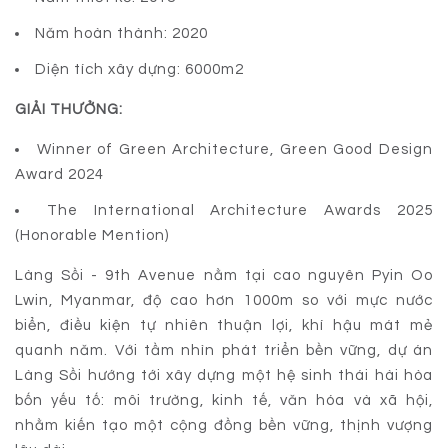
Năm hoàn thành: 2020
Diện tích xây dựng: 6000m2
GIẢI THƯỞNG:
Winner of Green Architecture, Green Good Design
Award 2024
The International Architecture Awards 2025
(Honorable Mention)
Làng Sồi - 9th Avenue nằm tại cao nguyên Pyin Oo
Lwin, Myanmar, độ cao hơn 1000m so với mực nước
biển, điều kiện tự nhiên thuận lợi, khí hậu mát mẻ
quanh năm. Với tầm nhìn phát triển bền vững, dự án
Làng Sồi hướng tới xây dựng một hệ sinh thái hài hòa
bốn yếu tố: môi trường, kinh tế, văn hóa và xã hội,
nhằm kiến tạo một cộng đồng bền vững, thịnh vượng