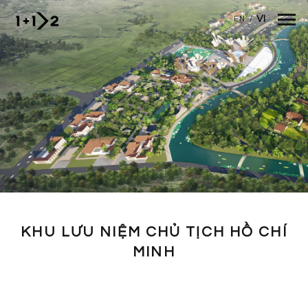
Nhảy đến nội dung
VI
EN
/
KHU LƯU NIỆM CHỦ TỊCH HỒ CHÍ
MINH