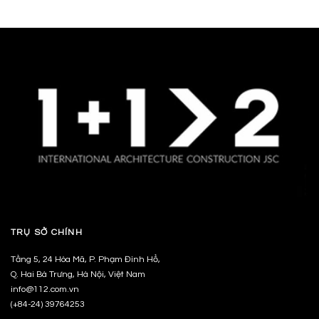
TRỤ SỞ CHÍNH
Tầng 5, 24 Hòa Mã, P. Phạm Đình Hổ,
Q. Hai Bà Trưng, Hà Nội, Việt Nam
info@112.com.vn
(+84-24) 39764253