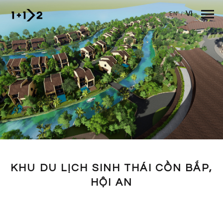
Nhảy đến nội dung
VI
EN
/
KHU DU LỊCH SINH THÁI CỒN BẮP,
HỘI AN