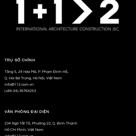
TRỤ SỞ CHÍNH
Tầng 5, 24 Hòa Mã, P. Phạm Đình Hổ,
Q. Hai Bà Trưng, Hà Nội, Việt Nam
info@112.com.vn
(+84-24) 39764253
VĂN PHÒNG ĐẠI DIỆN
234 Ngô Tất Tố, Phường 22, Q. Bình Thạnh
Hồ Chí Minh, Việt Nam