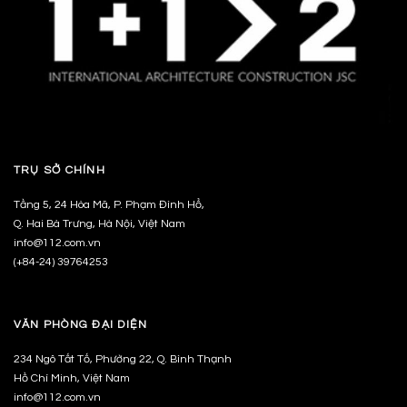
TRỤ SỞ CHÍNH
Tầng 5, 24 Hòa Mã, P. Phạm Đình Hổ,
Q. Hai Bà Trưng, Hà Nội, Việt Nam
info@112.com.vn
(+84-24) 39764253
VĂN PHÒNG ĐẠI DIỆN
234 Ngô Tất Tố, Phường 22, Q. Bình Thạnh
Hồ Chí Minh, Việt Nam
info@112.com.vn