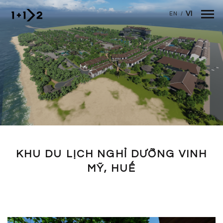
Nhảy đến nội dung
VI
EN
/
KHU DU LỊCH NGHỈ DƯỠNG VINH
MỸ, HUẾ